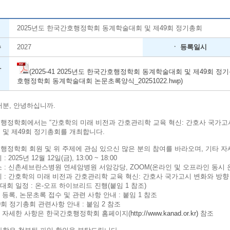
2025년도 한국간호행정학회 동계학술대회 및 제49회 정기총회
수
2027
ㆍ 등록일시
파
(2025-41 2025년도 한국간호행정학회 동계학술대회 및 제49회 정기총회(
호행정학회 동계학술대회 논문초록양식_20251022.hwp)
러분, 안녕하십니까.
행정학회에서는 “간호학의 미래 비전과 간호관리학 교육 혁신: 간호사 국가고시
 및 제49회 정기총회를 개최합니다.
행정학회 회원 및 위 주제에 관심 있으신 많은 분의 참여를 바라오며, 기타 
: 2025년 12월 12일(금), 13:00 ~ 18:00
소 : 신촌세브란스병원 연세암병원 서암강당, ZOOM(온라인 및 오프라인 동시 
 제 : 간호학의 미래 비전과 간호관리학 교육 혁신: 간호사 국가고시 변화와 방
대회 일정 : 온-오프 하이브리드 진행(붙임 1 참조)
 등록, 논문초록 접수 및 관련 사항 안내 : 붙임 1 참조
9회 정기총회 관련사항 안내 : 붙임 2 참조
타 자세한 사항은 한국간호행정학회 홈페이지(
http://www.kanad.or.kr)
참조