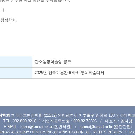
사항은 첨부된 파일 확인을 부탁드립니다.
다.
행정학회.
간호행정학술상 공모
2025년 한국기본간호학회 동계학술대회
정학회
한국간호행정학회 (22212) 인천광역시 미추홀구 인하로 100 인하대학교 (
TEL. 032-860-8210 / 사업자등록번호 : 609-82-75395 / 대표자 : 임지영
E-MAIL :
kana@kanad.or.kr
(일반회원) /
jkana@kanad.or.kr
(출판관련)
OREAN ACADEMY OF NURSING ADMINISTRATION. ALL RIGHTS RESERVED.
MA