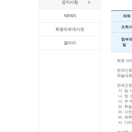
공지사항
NEWS
ㆍ 제목
ㆍ 조회
회원자유게시판
ㆍ 첨부
갤러리
일
회원 여
한국간호
학술대회
한국간호
가. 일 시 
나. 장 
다. 주
라. 학술
마. 사전
바. 제4
사. 기