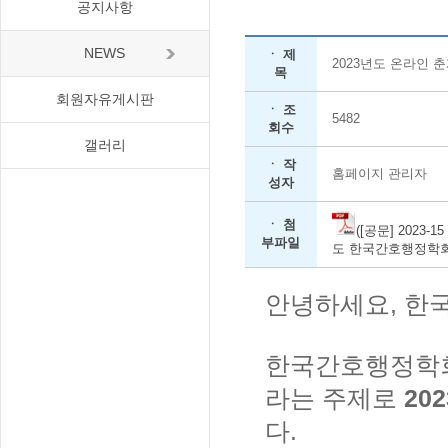
공지사항
NEWS
ㆍ 제
2023년도 온라인 
목
회원자유게시판
ㆍ 조
5482
회수
갤러리
ㆍ 작
홈페이지 관리자
성자
ㆍ 첨
([공문] 2023
부파일
도 한국간호행정학회 온
안녕하세요, 한
한국간호행정학회
라는 주제로
20
다.