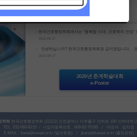
[한국간호교육학회] 2026년 춘계학술대회 개최 안내
2026-05-21
News
2023-09-27
2023-08-17
2023-05-02
2026년 춘계학술대회
e-Poster
2022-11-03
2022-04-28
정학회
한국간호행정학회 (22212) 인천광역시 미추홀구 인하로 100 인하대학교 (
TEL. 032-860-8210 / 사업자등록번호 : 609-82-75395 / 대표자 : 임지영
E-MAIL :
kana@kanad.or.kr
(일반회원) /
jkana@kanad.or.kr
(출판관련)