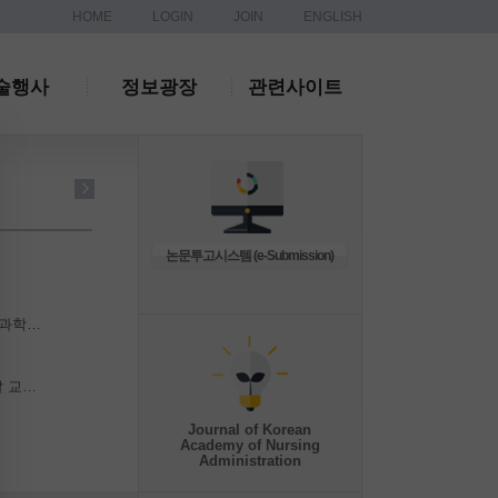
HOME
LOGIN
JOIN
ENGLISH
술행사
정보광장
관련사이트
논문투고시스템 (e-Submission)
[한국연구재단 성과확산혁신팀] 2026년 <대한민국 젊은과학자상> 선정계획 공고 안내
2026 년도 한국간호행정학회 상반기 교육·연구 역량개발 교수연수 개최 안내
Journal of Korean
Academy of Nursing
Administration