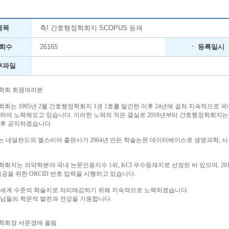
제목
축! 간호행정학회지 SCOPUS 등재
조회수
26165
ㆍ 등록일시
부파일
학회 회원여러분
학회는
1995
년
2
월 간호행정학회지
1
권
1
호를 발간한 이후
24
년에 걸쳐 지속적으로 국
위하여 노력해오고 있습니다
.
이러한 노력의 적은 결실로
2018
년부터 간호행정학회지
추후 공지하겠습니다
.
는 네덜란드의 엘스비어 출판사가
2004
년 만든 학술논문 데이터베이스로 생명과학
,
사
학회지는 의약학분야 국내 논문인용지수
1
위
, KCI
우수등재지로 선정된 바 있으며
, 20
제공을 위한
ORCID
번호 입력을 시행하고 있습니다
.
 세계 수준의 학술지로 자리매김하기 위해 지속적으로 노력하겠습니다
.
원님들의 학문적 발전과 건강을 기원합니다
.
학회장 서문경애 올림