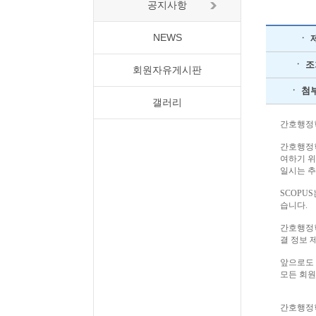
공지사항
NEWS
ㆍ 
ㆍ 
회원자유게시판
ㆍ 첨
갤러리
간호행정
간호행정
여하기 
일시는 
SCOPUS
습니다
.
간호행정
결 정보 
앞으로도
모든 회
간호행정